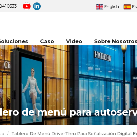
8410533
English
Es
Soluciones
Caso
Video
Sobre Nosotro
lero de menú para autoserv
io
/
Tablero De Menú Drive-Thru Para Señalización Digital E