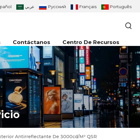
pañol
عربي
Русский
Français
Português
s
Contáctanos
Centro De Recursos
icio
xterior Antirreflectante De 3000cd/m² QSR