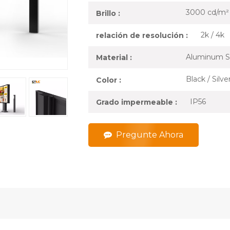
3000 cd/m²
Brillo :
2k / 4k
relación de resolución :
Aluminum S
Material :
Black / Silv
Color :
IP56
Grado impermeable :
Pregunte Ahora