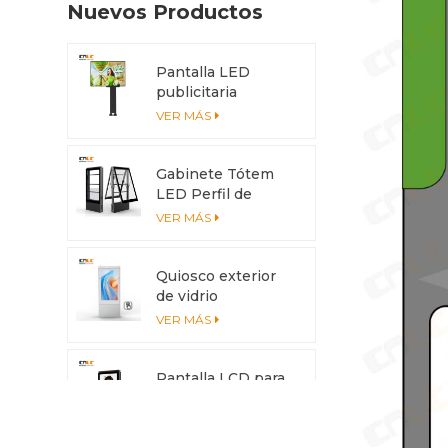
Nuevos Productos
Pantalla LED
publicitaria
exterior de 4x3 m
VER MÁS
con protección
IP56
Gabinete Tótem
LED Perfil de
aluminio
VER MÁS
anticorrosión con
sistema de
enfriamiento
Quiosco exterior
de vidrio
antideslumbrante
VER MÁS
con pantalla
multitáctil
Pantalla LCD para
exteriores de alto
brillo de 3500 nits
VER MÁS
con carcasa de