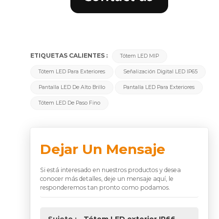
ETIQUETAS CALIENTES :
Tótem LED MIP
Tótem LED Para Exteriores
Señalización Digital LED IP65
Pantalla LED De Alto Brillo
Pantalla LED Para Exteriores
Tótem LED De Paso Fino
Dejar Un Mensaje
Si está interesado en nuestros productos y desea
conocer más detalles, deje un mensaje aquí, le
responderemos tan pronto como podamos.
Sujeto :
Tótem LED exterior IP66