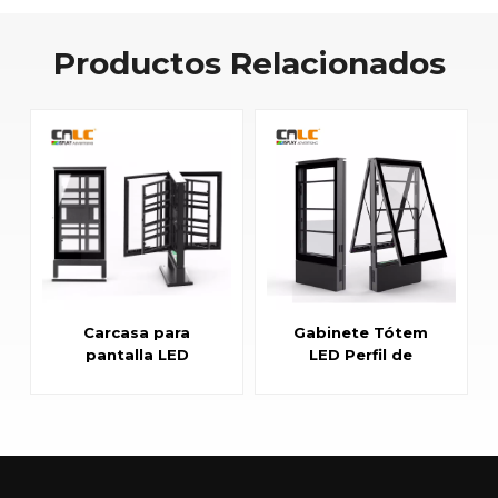
Productos Relacionados
Carcasa para
Gabinete Tótem
pantalla LED
LED Perfil de
exterior: marco de
aluminio
aluminio con
anticorrosión con
apertura lateral y
sistema de
refrigeración
enfriamiento
avanzada.