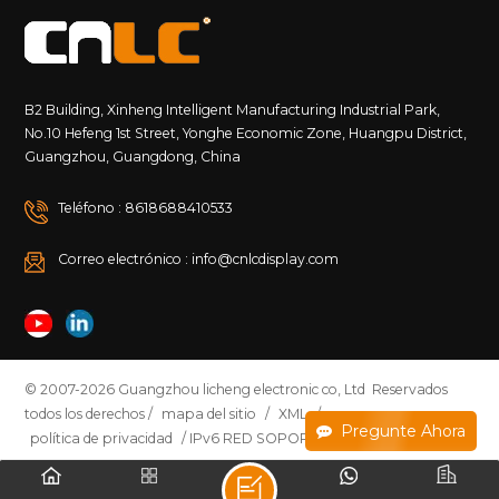
B2 Building, Xinheng Intelligent Manufacturing Industrial Park,
No.10 Hefeng 1st Street, Yonghe Economic Zone, Huangpu District,
Guangzhou, Guangdong, China
Teléfono : 8618688410533
Correo electrónico : info@cnlcdisplay.com
© 2007-2026 Guangzhou licheng electronic co, Ltd Reservados
todos los derechos /
mapa del sitio
/
XML
/
Pregunte Ahora
política de privacidad
/ IPv6 RED SOPORTADA