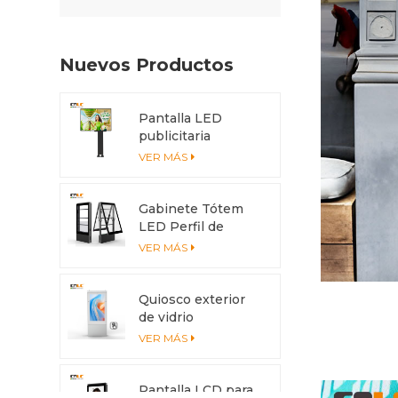
Nuevos Productos
Pantalla LED
publicitaria
exterior de 4x3 m
VER MÁS
con protección
IP56
Gabinete Tótem
LED Perfil de
aluminio
VER MÁS
anticorrosión con
sistema de
enfriamiento
Quiosco exterior
de vidrio
antideslumbrante
VER MÁS
con pantalla
multitáctil
Pantalla LCD para