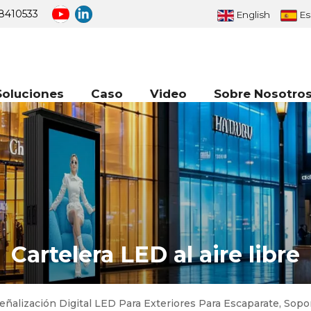
8410533
English
Es
Soluciones
Caso
Video
Sobre Nosotro
Cartelera LED al aire libre
eñalización Digital LED Para Exteriores Para Escaparate, Sop