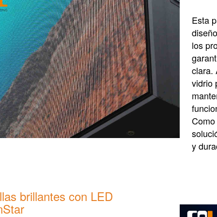
Esta p
diseño
los pr
garant
clara.
vidrio
manten
funcio
Como r
soluci
y dura
llas brillantes con LED
nStar