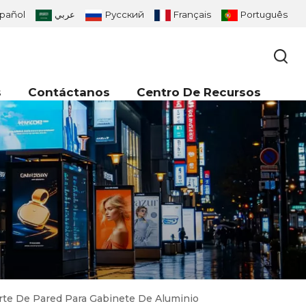
pañol
عربي
Русский
Français
Português
s
Contáctanos
Centro De Recursos
orte De Pared Para Gabinete De Aluminio