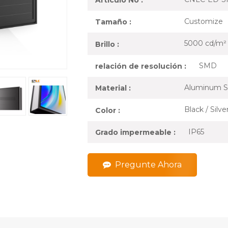
Artículo No :
Customize
Tamaño :
5000 cd/m²
Brillo :
SMD
relación de resolución :
Aluminum S
Material :
Black / Silv
Color :
IP65
Grado impermeable :
Pregunte Ahora