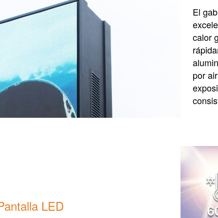
El gab
excele
calor 
rápida
alumin
por ai
exposi
consis
Pantalla LED