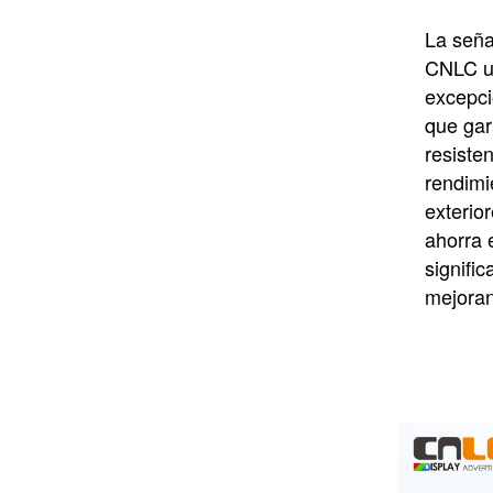
nits: doble cara
para climas cálidos
La seña
CNLC ut
excepci
que gar
resiste
rendimi
exterio
ahorra e
signifi
mejoran