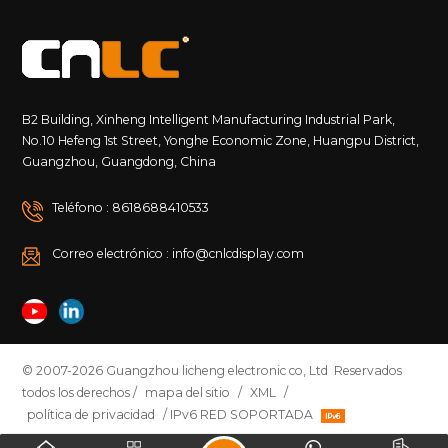
B2 Building, Xinheng Intelligent Manufacturing Industrial Park,
No.10 Hefeng 1st Street, Yonghe Economic Zone, Huangpu District,
Guangzhou, Guangdong, China
Teléfono : 8618688410533
Correo electrónico : info@cnlcdisplay.com
© 2007-2026 Guangzhou licheng electronic co, Ltd Reservados
todos los derechos /
mapa del sitio
/
XML
/
política de privacidad
/ IPv6 RED SOPORTADA