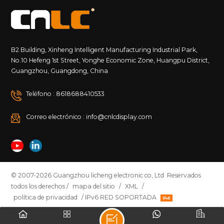
B2 Building, Xinheng Intelligent Manufacturing Industrial Park,
No.10 Hefeng 1st Street, Yonghe Economic Zone, Huangpu District,
Guangzhou, Guangdong, China
Teléfono : 8618688410533
Correo electrónico : info@cnlcdisplay.com
© 2007-2026 Guangzhou licheng electronic co, Ltd Reservados
todos los derechos /
mapa del sitio
/
XML
/
política de privacidad
/ IPv6 RED SOPORTADA