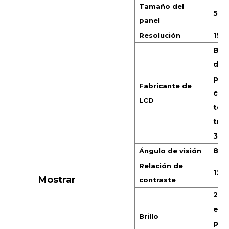
Tamaño del
55”
panel
192
Resolución
BOE
de g
pane
Fabricante de
cal
LCD
tem
trab
30~
89/
Ángulo de visión
Relación de
1200
Mostrar
contraste
250
est
Brillo
per