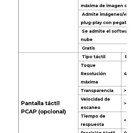
máxima de imagen de 
Admite imágenes/víde
plug-play con pegatin
Se admite el software
nube
Gratis
Tipo táctil
PCA
Toque
Resolución
498
máxima
Transparencia
> 9
Velocidad de
Pantalla táctil
> 5
escaneo
PCAP (opcional)
Tiempo de
<12
respuesta