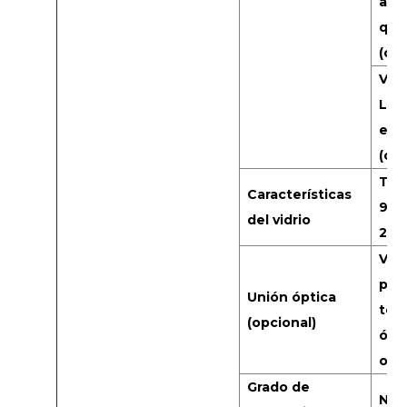
ant
que
(opc
Vid
Lam
es 
(opc
Tra
Características
93%,
del vidrio
2%
Vid
pan
Unión óptica
tec
(opcional)
ópti
opc
Grado de
No 