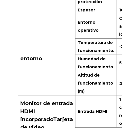
protección
Espesor
10
Com
Entorno
aire
operativo
los 
Temperatura de
-30
funcionamiento.
entorno
Humedad de
5%
funcionamiento
Altitud de
funcionamiento
≦2
(m)
1 u
Monitor de entrada
con
HDMI
Entrada HDMI
res
incorporadoTarjeta
opc
de video