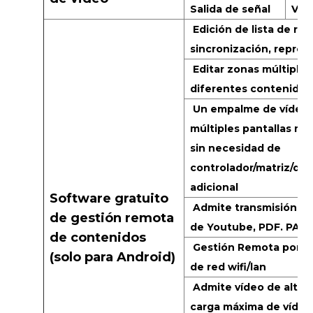
Salida de señal
Voy
Edición de lista de re
sincronización, repro
Editar zonas múltiple
diferentes contenidos
Un empalme de vídeo
múltiples pantallas me
sin necesidad de
controlador/matriz/div
adicional
Software gratuito
Admite transmisión en 
de gestión remota
de Youtube, PDF. PALA
de contenidos
Gestión Remota por mó
(solo para Android)
de red wifi/lan
Admite vídeo de alta 
carga máxima de vídeo