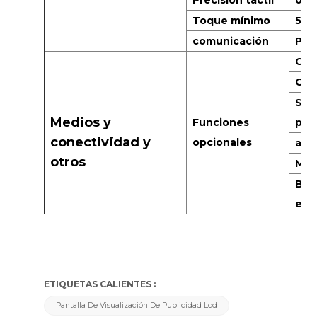
Precisión táctil
0,6
Toque mínimo
5m
comunicación
Pue
Cal
Cám
Sen
Medios y
Funciones
per
conectividad y
opcionales
air
otros
Mic
Bot
eme
ETIQUETAS CALIENTES :
Pantalla De Visualización De Publicidad Lcd