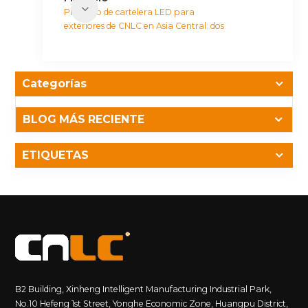
Proyecto de cartelera LED para
exteriores de CNLC en Asia Central: dos
años de funcionamiento fiable
Categorías
BLOG MÁS RECIENTE
ETIQUETAS
B2 Building, Xinheng Intelligent Manufacturing Industrial Park,
No.10 Hefeng 1st Street, Yonghe Economic Zone, Huangpu District,