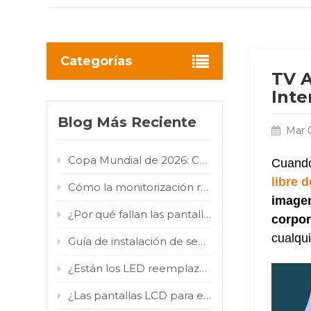
Categorías
TV A
Inte
Blog Más Reciente
Mar 
Copa Mundial de 2026: Cómo las pantallas digitales LED/LCD para exteriores convierten el flujo de aficionados en valor publicitario para las marcas.
Cuando
libre 
Cómo la monitorización remota inteligente reduce los costes de mantenimiento de la señalización digital exterior
image
¿Por qué fallan las pantallas táctiles para exteriores y cómo solucionarlo?
corpor
cualqui
Guía de instalación de señalización digital en aeropuertos: Pantalla LCD tipo tótem para interiores en terminales de alto tráfico.
¿Están los LED reemplazando a los LCD? Por qué los COB y los MIP están impulsando el cambio en el mercado.
¿Las pantallas LCD para exteriores realmente resisten la luz solar directa? Prueba de infrarrojos de 800 W/m² comprobada.