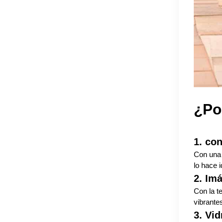
¿Por
1. con
Con una c
lo hace i
2. Im
Con la t
vibrante
3. Vid