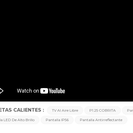
ETAS CALIENTES :
TV Al Aire Libre
P1.25 COBRITA
Pan
la LED De Alto Brillo
Pantalla IP56
Pantalla Antirreflectante