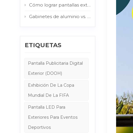
Cómo lograr pantallas exteriores legibles a la luz del sol: El papel de la AG y el vidrio protector
Gabinetes de aluminio vs. gabinetes de acero: ¿Qué estructura es mejor para la señalización digital exterior?
ETIQUETAS
Pantalla Publicitaria Digital
Exterior (DOOH)
Exhibición De La Copa
Mundial De La FIFA
Pantalla LED Para
Exteriores Para Eventos
Deportivos