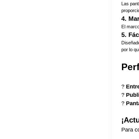
Las panta
proporcio
4. Mar
El marco
5. Fác
Diseñado
por lo qu
Perf
?
Entr
?
Publ
?
Pant
¡Actu
Para co