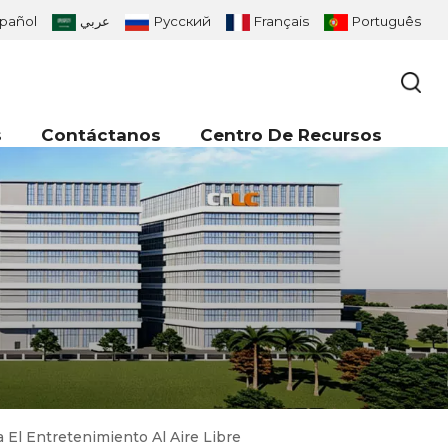
pañol
عربي
Русский
Français
Português
s
Contáctanos
Centro De Recursos
 El Entretenimiento Al Aire Libre