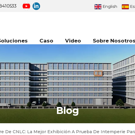
8410533
English
Es
Soluciones
Caso
Video
Sobre Nosotro
Blog
bre De CNLC: La Mejor Exhibición A Prueba De Intemperie Para