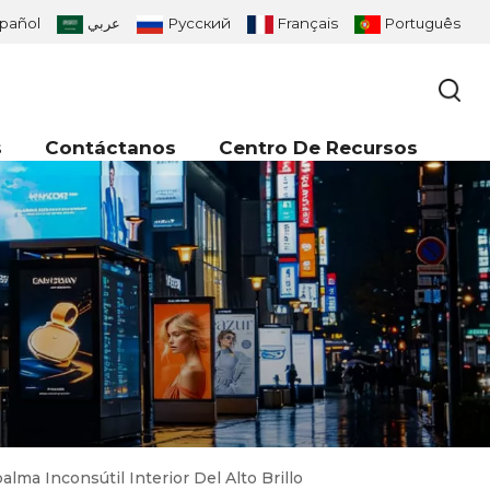
pañol
عربي
Русский
Français
Português
s
Contáctanos
Centro De Recursos
a Inconsútil Interior Del Alto Brillo