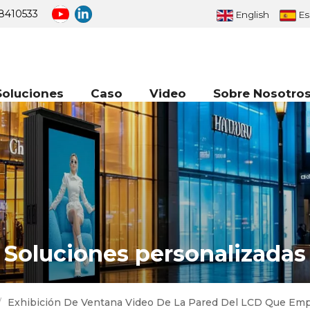
8410533
English
Es
Soluciones
Caso
Video
Sobre Nosotro
Soluciones personalizadas
/
Exhibición De Ventana Video De La Pared Del LCD Que Empalm