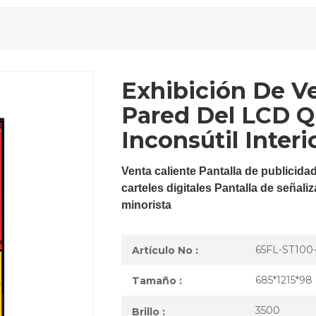
Exhibición De V
Pared Del LCD 
Inconsútil Interio
Venta caliente Pantalla de publicid
carteles digitales Pantalla de señali
minorista
65FL-ST100
Artículo No :
685*1215*98
Tamaño :
3500
Brillo :