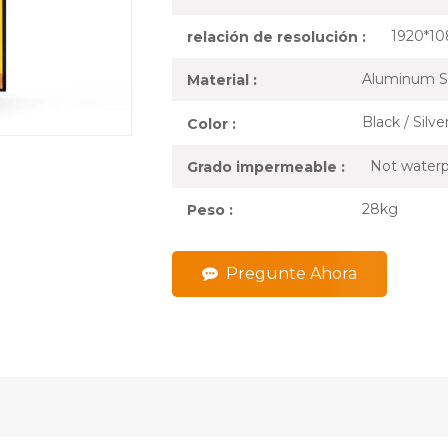
1920*1
relación de resolución :
Aluminum S
Material :
Black / Silv
Color :
Not waterp
Grado impermeable :
28kg
Peso :
Pregunte Ahora