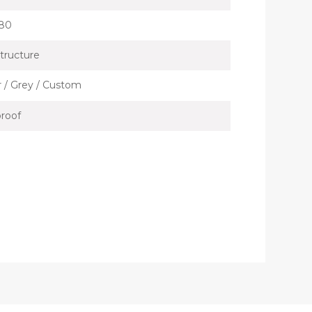
080
tructure
er / Grey / Custom
roof