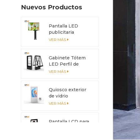
Nuevos Productos
Pantalla LED
publicitaria
exterior de 4x3 m
VER MÁS
con protección
IP56
Gabinete Tótem
LED Perfil de
aluminio
VER MÁS
anticorrosión con
sistema de
enfriamiento
Quiosco exterior
de vidrio
antideslumbrante
VER MÁS
con pantalla
multitáctil
Pantalla LCD para
exteriores de alto
brillo de 3500 nits
VER MÁS