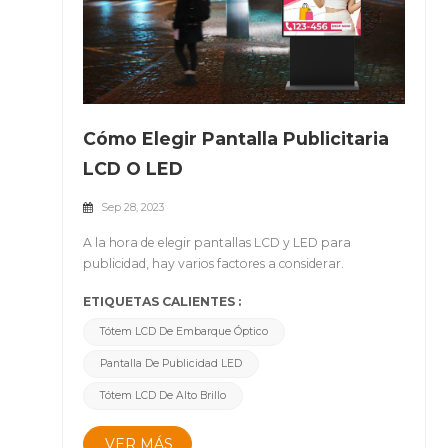
Cómo Elegir Pantalla Publicitaria
LCD O LED
Sep 28, 2023
A la hora de elegir pantallas LCD y LED para
publicidad, hay varios factores a considerar.
Aqu&iacute; hay algunos puntos clave que le
ETIQUETAS CALIENTES :
ayudar&aacute;n a tomar una decisi&oacute;n
informada: &nbsp; Tama&ntilde;o y
Tótem LCD De Embarque Óptico
resoluci&oacute;n de la pantalla: determine el
Pantalla De Publicidad LED
tama&ntilde;o de la pantalla seg&uacute;n la
distancia de visualizaci&oacute;n y el espacio
Tótem LCD De Alto Brillo
disponible. Las pantallas LCD con resoluciones
m&aacute;s altas, como Full HD (1920x1080) o 4K
VER MÁS