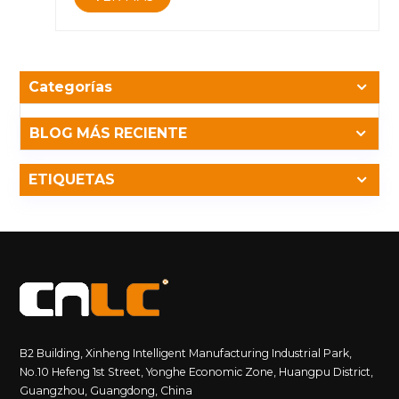
Ultra HD (3840x2160), son preferibles para mostrar
contenido detallado y n&iacute;tido. &nbsp; &nbsp;
Brillo y visibilidad: las pantallas LED son conocidas
por sus altos niveles de brillo, lo que las hace
m&aacute;s visibles en ambientes exteriores con
Categorías
mucha luz, mientras que los paneles LCD tienen
configuraciones de brillo ajustables. Considere las
BLOG MÁS RECIENTE
condiciones de iluminaci&oacute;n en la
ubicaci&oacute;n prevista para la exhibici&oacute;n
publicitaria y elija una pantalla que ofrezca suficiente
ETIQUETAS
brillo para una visibilidad &oacute;ptima. &nbsp;
Precisi&oacute;n e intensidad del color: los paneles
LCD generalmente destacan por su precisi&oacute;n
de color y pueden reproducir una amplia gama de
colores, lo que garantiza que sus anuncios se vean
vibrantes y reales. Considere pantallas con alta
precisi&oacute;n de color y amplios &aacute;ngulos
de visi&oacute;n para mantener el atractivo visual
desde varias perspectivas. &nbsp; Eficiencia
B2 Building, Xinheng Intelligent Manufacturing Industrial Park,
energ&eacute;tica: las pantallas LED son conocidas
No.10 Hefeng 1st Street, Yonghe Economic Zone, Huangpu District,
por su eficiencia energ&eacute;tica, ya que consumen
Guangzhou, Guangdong, China
menos energ&iacute;a en comparaci&oacute;n con