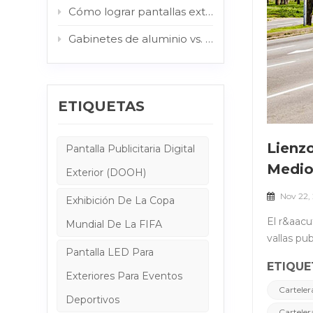
Cómo lograr pantallas exteriores legibles a la luz del sol: El papel de la AG y el vidrio protector
Gabinetes de aluminio vs. gabinetes de acero: ¿Qué estructura es mejor para la señalización digital exterior?
ETIQUETAS
Lienzo
Pantalla Publicitaria Digital
Medio
Exterior (DOOH)
Nov 22,
Exhibición De La Copa
El r&aacute;pido desarrollo de la tecnolog&iacute;a LED est&aacute; impulsando la innovaci&oacute;n en la industria de las vallas publicitarias para exteriores, aportando una nueva apariencia y experiencia a las ciudades. &nbsp; Exploraremos por qu&eacute; la aplicaci&oacute;n de vallas publicitarias LED para exteriores &iquest;Se ha vuelto tan com&uacute;n en las calles de la ciudad? &nbsp; Nos centraremos en su profundo impacto en varios aspectos como tecnolog&iacute;a, dise&ntilde;o, sostenibilidad ambiental y negocios. &nbsp; &nbsp; &nbsp; I. Principios b&aacute;sicos de la tecnolog&iacute;a LED y su aplicaci&oacute;n en vallas publicitarias exteriores &nbsp; &nbsp; El LED, un dispositivo de iluminaci&oacute;n de estado s&oacute;lido, genera luz mediante la r
Mundial De La FIFA
Pantalla LED Para
ETIQUE
Exteriores Para Eventos
Carteler
Deportivos
Carteler