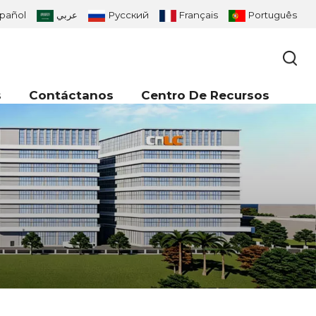
pañol
عربي
Русский
Français
Português
s
Contáctanos
Centro De Recursos