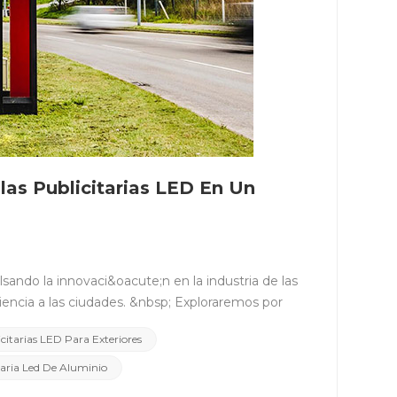
las Publicitarias LED En Un
ias LED para exteriores destacan por su excelente eficiencia energ&eacute;tica. &nbsp; Los m&eacute;todos de iluminaci&oacute;n tradicionales sufren de desperdicio de energ&iacute;a y alto consumo de energ&iacute;a, mientras que el bajo consumo de energ&iacute;a y el alto brillo de la tecnolog&iacute;a LED elevan la utilizaci&oacute;n de energ&iacute;a a nuevos niveles. &nbsp; A trav&eacute;s de LED, los anunciantes pueden exhibir anuncios vibrantes y cautivadores con costos de energ&iacute;a m&aacute;s bajos, proporcionando un medio de promoci&oacute;n m&aacute;s eficiente desde el punto de vista energ&eacute;tico para las ciudades. &nbsp; Tecnolog&iacute;as y materiales medioambientales Las vallas publicitarias LED para exteriores adoptan una variedad de tecnolog&iacute;as y materiales ambientales para reducir los efectos adversos en el medio ambiente: &nbsp; 1. Selecci&oacute;n de materiales: El uso de materiales reciclables reduce la extracci&oacute;n excesiva de recursos naturales y la elecci&oacute;n de materiales ecol&oacute;gicos aligera la carga medioambiental durante el proceso de producci&oacute;n. &nbsp; 2. Sistemas de gesti&oacute;n de energ&iacute;a: A trav&eacute;s de sistemas inteligentes de gesti&oacute;n de energ&iacute;a, las vallas publicitarias LED ajustan autom&aacute;ticamente el brillo y el tiempo de funcionamiento en funci&oacute;n de las necesidades reales, minimizando el desperdicio innecesario de energ&iacute;a y logrando una distribuci&oacute;n inteligente y una utilizaci&oacute;n &oacute;ptima. &nbsp; 3. Alta eficiencia y larga vida &uacute;til: La alta eficiencia de la tecnolog&iacute;a LED reduce la presi&oacute;n sobre los sistemas el&eacute;ctricos. La larga vida &uacute;til y el bajo consumo de energ&iacute;a contribuyen a un modelo de desarrollo sostenible para la industria publicitaria, reduciendo el desperdicio de recursos. &nbsp; 4. Nuevo dise&ntilde;o energ&eacute;tico: Algunas vallas publicitarias LED adoptan dise&ntilde;os de cero emisiones, utilizan energ&iacute;a limpia o integran fuentes de energ&iacute;a renovables como la energ&iacute;a solar para hacer que las pantallas publicitarias sean m&aacute;s respetuosas con el medio ambiente. &nbsp; &nbsp; La integraci&oacute;n de la eficiencia energ&eacute;tica y pr&aacute;cticas medioambientales innovadoras en el dise&ntilde;o y funcionamiento de vallas publicitarias LED para exteriores hace realidad la visi&oacute;n de la publicidad ecol&oacute;gica, inyectando un brillo radiante y ecol&oacute;gico en la ciudad. &nbsp; &nbsp; &nbsp; IV. Beneficios Econ&oacute;micos y Empresariales &nbsp; En la toma de decisiones empresariales, los costos y los beneficios comerciales son dos factores cruciales. Las vallas publicitarias LED para exteriores, con su destacado rendimiento econ&oacute;mico y comercial, se han convertido en la soluci&oacute;n &oacute;ptima para la promoci&oacute;n en el mercado. &nbsp; Impacto de los Costos y Gastos de Mantenimiento &nbsp; La alta eficiencia y la larga vida &uacute;til de la tecnolog&iacute;a LED brindan a las vallas publicitarias LED para exteriores una ventaja significativa en t&eacute;rminos de costos. En comparaci&oacute;n con las vallas publicitarias tradicionales, las vallas publicitarias LED tienen un menor consumo de energ&iacute;a y no requieren reemplazos frecuentes de bombillas, lo que reduce en gran medida los costos de mantenimiento. Esto reduce los costos operativos para los anunciantes, proporcionando una base s&oacute;lida para la viabilidad comercial. &nbsp; Efecto de promoci&oacute;n del mercado &nbsp; Las vallas publicitarias LED para exteriores tienen un impacto significativo en la promoci&oacute;n del mercado para los anunciantes y las empresas locales. Su alto brillo y claridad garantizan que los anuncios llamen la atenci&oacute;n tanto de d&iacute;a como de noche, lo que aumenta eficazmente la exposici&oacute;n de la marca. &nbsp; A trav&e
icitarias LED Para Exteriores
taria Led De Aluminio