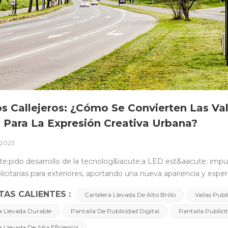
s Callejeros: ¿Cómo Se Convierten Las Val
 Para La Expresión Creativa Urbana?
 2023
ecombinaci&oacute;n de electrones en materiales semiconductores, eliminando la necesidad de filamentos en los dispositivos emisores de luz tradicionales. &nbsp; Este principio fundamental confiere a la tecnolog&iacute;a LED ventajas &uacute;nicas, entre ellas alta eficiencia, larga vida &uacute;til, respuesta r&aacute;pida y compacidad. &nbsp; En el &aacute;mbito de la publicidad exterior, estas caracter&iacute;sticas brindan a los creadores una mayor libertad de dise&ntilde;o y mejoran el espacio para mejorar la efectividad de la publicidad. &nbsp; &nbsp; El impacto del brillo y la resoluci&oacute;n: &iquest;C&oacute;mo garantizar una buena visibilidad en diferentes condiciones de iluminaci&oacute;n? &nbsp; En publicidad exterior, brillo y resoluci&oacute;n arLos factores clave que determinan el rendimiento de las vallas publicitarias LED. &nbsp; El alto brillo garantiza que los anuncios LED permanezcan claros bajo la intensa luz del sol durante el d&iacute;a, mientras que la alta resoluci&oacute;n garantiza la presentaci&oacute;n detallada del contenido publicitario. &nbsp; Ambos factores trabajan juntos para garantizar que las vallas publicitarias LED para exteriores mantengan una buena visibilidad en diferentes condiciones de iluminaci&oacute;n. &nbsp; Bajo la intensa luz del sol, las vallas publicitarias tradicionales pueden aparecer borrosas debido a los reflejos y la refracci&oacute;n de la luz. Aprovechando su ventaja de alto brillo, las vallas publicitarias LED mantienen una visualizaci&oacute;n v&iacute;vida en condiciones de mucha luz, lo que garantiza que la informaci&oacute;n publicitaria se transmita claramente a la audiencia. &nbsp; &nbsp; &nbsp; &nbsp; &nbsp;Resistencia a la intemperie y al agua: &iquest;C&oacute;mo se enfrentan las vallas publicitarias LED para exteriores a las diversas condiciones clim&aacute;ticas? &nbsp; La publicidad exterior se ve influenciada significativamente por factores ambientales naturales, por lo que la resistencia a la intemperie y la impermeabilizaci&oacute;n de las vallas publicitarias son cruciales. &nbsp; Las vallas publicitarias LED para exteriores utilizan t&eacute;cnicas y materiales de encapsulaci&oacute;n especiales para resistir la lluvia, la luz solar, el viento y la arena, entre otros elementos erosivos naturales. &nbsp; El dise&ntilde;o resistente a la intemperie garantiza el funcionamiento normal de las vallas publicitarias en diversas condiciones clim&aacute;ticas, ya sea durante veranos calurosos o inviernos fr&iacute;os. &nbsp; Esta resiliencia clim&aacute;tica no s&oacute;lo extiende la vida &uacute;til de las vallas publicitarias LED sino que tambi&eacute;n proporciona a los anunciantes una plataforma promocional m&aacute;s estable y confiable. &nbsp; &nbsp; &nbsp; &nbsp; II. Dise&ntilde;o e Integraci&oacute;n Creativa de la Tecnolog&iacute;a LED en la Publicidad &nbsp; &nbsp; &iquest;C&oacute;mo cambia la tecnolog&iacute;a LED la forma en que se dise&ntilde;a la publicidad? &nbsp; Impulsada por la tecnolog&iacute;a, la tecnolog&iacute;a LED se ha convertido en una fuerza clave en el dise&ntilde;o publicitario, ofreciendo mayor brillo y claridad, creando un espacio creativo &uacute;nico para los dise&ntilde;adores y redefiniendo la expresi&oacute;n de la publicidad exterior. &nbsp; Consideraciones para el dise&ntilde;o de vallas publicitarias LED en ambientes exteriores. &nbsp; &bull; Brillo y contraste: Garantizar la claridad tanto de d&iacute;a como de noche. &nbsp; &nbsp; &bull; Color y temperatura: Elegir colores y temperaturas adecuadas a las diferentes condiciones clim&aacute;ticas. &nbsp; &nbsp; &bull; Efectos din&aacute;micos: Aprovechar al m&aacute;ximo la naturaleza din&aacute;mica del LED para crear efectos que llamen la atenci&oacute;n. &nbsp; &nbsp; &bull; Calidad de texto e imagen: Garantizar que la informaci&oacute;n se presente de forma clara y n&iacute;tida en la pantalla LED. &nbsp; &nbsp; &nbsp; &nbsp; &iquest;C&oacute;mo atraer la atenci&oacute;n de peatones y veh&iacute;culos mediante publicidad LED? Hacer de las vallas publicitarias LED un punto focal. &nbsp; Mediante un dise&ntilde;o creativo y un uso inteligente de la tecnolog&iacute;a LED: &nbsp; &bull; Dise&ntilde;o de contenido creativo: Utilizando gr&aacute;ficos &uacute;nicos, animaciones e historias interesantes para captar la curiosidad de los peatones. &nbsp; &nbsp; &bull; Colores brillantes y efectos de iluminaci&oacute;n: Utilizando colores LED y efectos din&aacute;micos para crear efectos visuales llamativos. &nbsp; &nbsp; &bull; Informaci&oacute;n clara: Garantizar que la informaci&oacute;n sea concisa y comprensible, permitiendo a peatones y veh&iacute;culos obtener r&aacute;pidamente la informaci&oacute;n requerida. &nbsp; &nbsp; Las vallas publicitarias LED, gracias al desarrollo tecnol&oacute;gico y la innovaci&oacute;n en el dise&ntilde;o, se han convertido en una caracter&iacute;stica &uacute;nica en las calles de la ciudad, atrayendo la atenci&oacute;n de los espectadores y brindando a los anunciantes nuevos medios de promoci&oacute;n. &nbsp; &nbsp; &nbsp; III. Eficiencia Energ&eacute;tica y Sostenibilidad Ambiental &nbsp; En comparaci&oacute;n con las vallas publicitarias tradicionales, las vallas publicitar
TAS CALIENTES :
Cartelera Llevada De Alto Brillo
Vallas Publ
a Llevada Durable
Pantalla De Publicidad Digital
Pantalla Publici
a Llevada De Alta Eficiencia