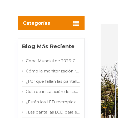
Categorías
Blog Más Reciente
Copa Mundial de 2026: Cómo las pantallas digitales LED/LCD para exteriores convierten el flujo de aficionados en valor publicitario para las marcas.
Cómo la monitorización remota inteligente reduce los costes de mantenimiento de la señalización digital exterior
¿Por qué fallan las pantallas táctiles para exteriores y cómo solucionarlo?
Guía de instalación de señalización digital en aeropuertos: Pantalla LCD tipo tótem para interiores en terminales de alto tráfico.
¿Están los LED reemplazando a los LCD? Por qué los COB y los MIP están impulsando el cambio en el mercado.
¿Las pantallas LCD para exteriores realmente resisten la luz solar directa? Prueba de infrarrojos de 800 W/m² comprobada.