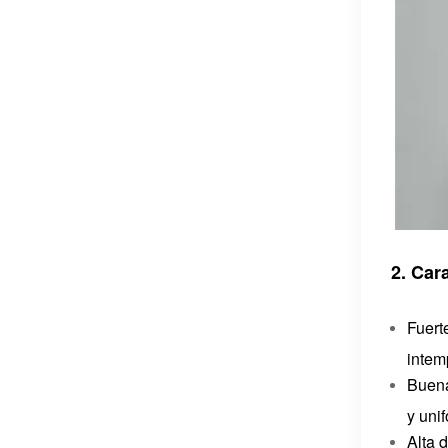
2. Car
Fuert
intem
Buena
y uni
Alta 