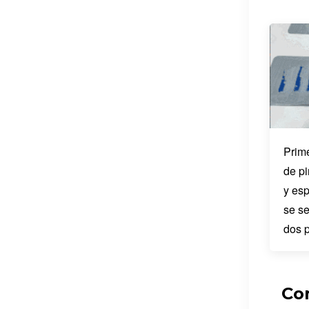
Prim
de pi
y es
se s
dos 
Com