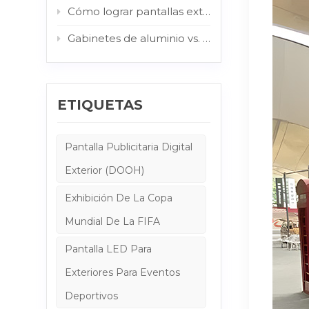
Cómo lograr pantallas exteriores legibles a la luz del sol: El papel de la AG y el vidrio protector
Gabinetes de aluminio vs. gabinetes de acero: ¿Qué estructura es mejor para la señalización digital exterior?
ETIQUETAS
Pantalla Publicitaria Digital
Exterior (DOOH)
Exhibición De La Copa
Mundial De La FIFA
Pantalla LED Para
Exteriores Para Eventos
Deportivos