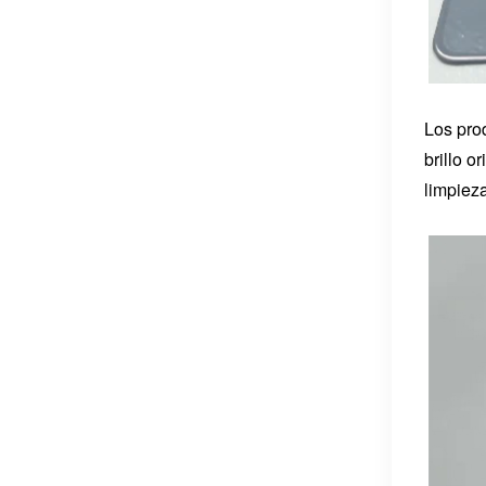
Los pro
brillo o
limpiez