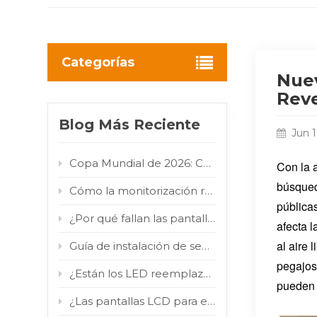
Categorías
Nuev
Reve
Blog Más Reciente
Jun 
Copa Mundial de 2026: Cómo las pantallas digitales LED/LCD para exteriores convierten el flujo de aficionados en valor publicitario para las marcas.
Con la 
búsqued
Cómo la monitorización remota inteligente reduce los costes de mantenimiento de la señalización digital exterior
pública
¿Por qué fallan las pantallas táctiles para exteriores y cómo solucionarlo?
afecta 
al aire 
Guía de instalación de señalización digital en aeropuertos: Pantalla LCD tipo tótem para interiores en terminales de alto tráfico.
pegajoso
¿Están los LED reemplazando a los LCD? Por qué los COB y los MIP están impulsando el cambio en el mercado.
pueden 
¿Las pantallas LCD para exteriores realmente resisten la luz solar directa? Prueba de infrarrojos de 800 W/m² comprobada.