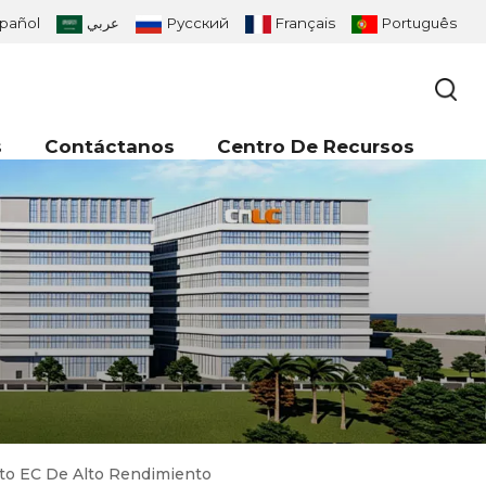
pañol
عربي
Русский
Français
Português
s
Contáctanos
Centro De Recursos
nto EC De Alto Rendimiento