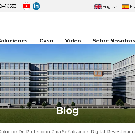
8410533
English
Es
Soluciones
Caso
Video
Sobre Nosotro
Blog
olución De Protección Para Señalización Digital: Revestimie