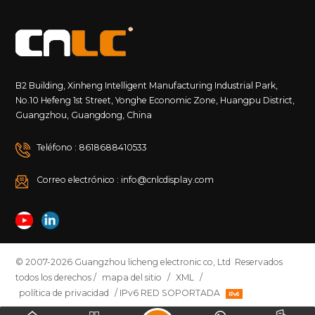
B2 Building, Xinheng Intelligent Manufacturing Industrial Park,
No.10 Hefeng 1st Street, Yonghe Economic Zone, Huangpu District,
Guangzhou, Guangdong, China
Teléfono : 8618688410533
Correo electrónico : info@cnlcdisplay.com
© 2007-2026 Guangzhou licheng electronic co, Ltd Reservados
todos los derechos /
mapa del sitio
/
XML
/
política de privacidad
/ IPv6 RED SOPORTADA