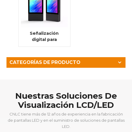
Señalización
digital para
exteriores de
alto brillo LCD de
doble cara de
CATEGORÍAS DE PRODUCTO
3500nits con
pantalla de
ajuste completo
Nuestras Soluciones De
Visualización LCD/LED
CNLC tiene más de 12 años de experiencia en la fabricación
de pantallas LED y en el suministro de soluciones de pantallas
LED.