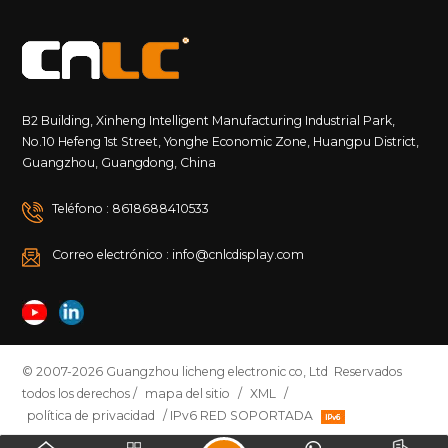
B2 Building, Xinheng Intelligent Manufacturing Industrial Park,
No.10 Hefeng 1st Street, Yonghe Economic Zone, Huangpu District,
Guangzhou, Guangdong, China
Teléfono : 8618688410533
Correo electrónico : info@cnlcdisplay.com
© 2007-2026 Guangzhou licheng electronic co, Ltd Reservados
todos los derechos /
mapa del sitio
/
XML
/
política de privacidad
/ IPv6 RED SOPORTADA