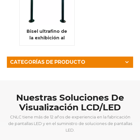
Bisel ultrafino de
la exhibición al
aire libre de la
señalización de
Digitaces de la
CATEGORÍAS DE PRODUCTO
publicidad del
LCD del pilar
doble del
jugador del
anuncio óptico
Nuestras Soluciones De
de la vinculación
Visualización LCD/LED
CNLC tiene más de 12 años de experiencia en la fabricación
de pantallas LED y en el suministro de soluciones de pantallas
LED.