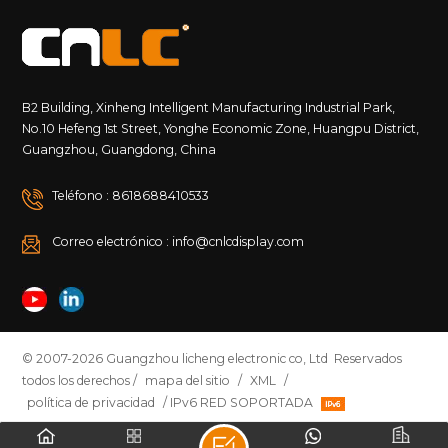
B2 Building, Xinheng Intelligent Manufacturing Industrial Park,
No.10 Hefeng 1st Street, Yonghe Economic Zone, Huangpu District,
Guangzhou, Guangdong, China
Teléfono : 8618688410533
Correo electrónico : info@cnlcdisplay.com
© 2007-2026 Guangzhou licheng electronic co, Ltd Reservados
todos los derechos /
mapa del sitio
/
XML
/
política de privacidad
/ IPv6 RED SOPORTADA