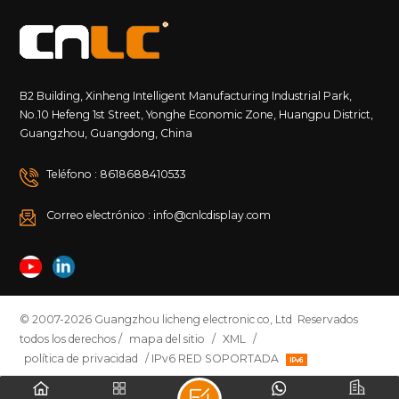
B2 Building, Xinheng Intelligent Manufacturing Industrial Park,
No.10 Hefeng 1st Street, Yonghe Economic Zone, Huangpu District,
Guangzhou, Guangdong, China
Teléfono : 8618688410533
Correo electrónico : info@cnlcdisplay.com
© 2007-2026 Guangzhou licheng electronic co, Ltd Reservados
todos los derechos /
mapa del sitio
/
XML
/
política de privacidad
/ IPv6 RED SOPORTADA