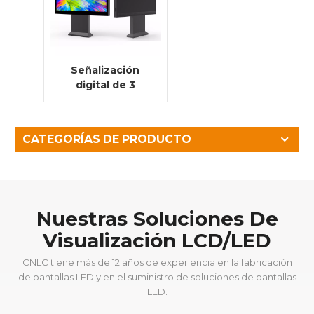
Señalización
digital de 3
pantallas
consecutivas
todo en uno para
CATEGORÍAS DE PRODUCTO
exteriores, de un
solo lado, de 65
pulgadas
Nuestras Soluciones De
Visualización LCD/LED
CNLC tiene más de 12 años de experiencia en la fabricación
de pantallas LED y en el suministro de soluciones de pantallas
LED.