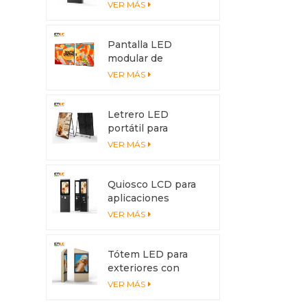
brillo de 3500 nits
VER MÁS
con carcasa de
aluminio y
disipación de calor
Pantalla LED
modular de
aluminio para
VER MÁS
exteriores: se
adapta a cualquier
tamaño de
Letrero LED
instalación.
portátil para
exteriores con
VER MÁS
batería | Pantalla
de alto brillo IP65
para comercios y
Quiosco LCD para
eventos
aplicaciones
interactivas con
VER MÁS
estructura de
aluminio para
exteriores
Tótem LED para
exteriores con
pantalla de 6500
VER MÁS
nits: doble cara para