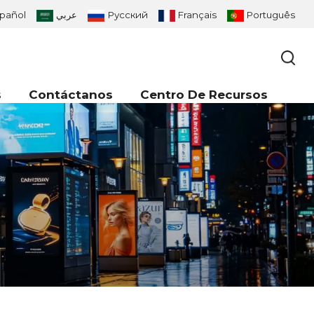
pañol
عربي
Русский
Français
Português
s
Contáctanos
Centro De Recursos