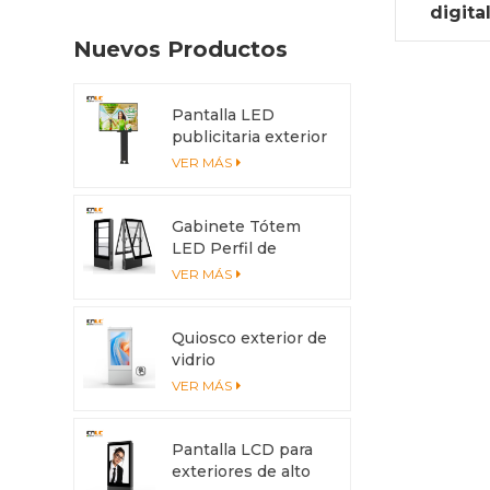
digita
Nuevos Productos
Pantalla LED
publicitaria exterior
de 4x3 m con
VER MÁS
protección IP56
Gabinete Tótem
LED Perfil de
aluminio
VER MÁS
anticorrosión con
sistema de
enfriamiento
Quiosco exterior de
vidrio
antideslumbrante
VER MÁS
con pantalla
multitáctil
Pantalla LCD para
exteriores de alto