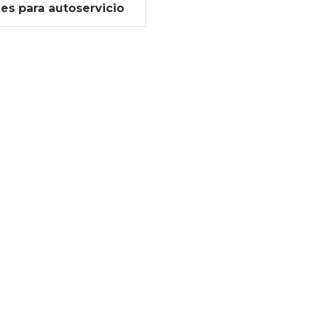
les para autoservicio
al aire libre