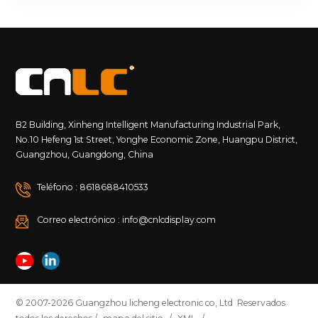
estricta: Nuestros productos no solo están certificados
según los estándares UL94 V-0, sino que también
cumplen con varios estándares de seguridad
internacionales, lo que garantiza un funcionamiento
seguro y estable en una amplia gama de
entornos.&nbsp;¿Qué es la clasificación de retardante
de llama UL94 V-0?&nbsp;UL94 es un estándar de
inflamabilidad para materiales plásticos
B2 Building, Xinheng Intelligent Manufacturing Industrial Park,
ampliamente utilizados en equipos electrónicos. V-0
No.10 Hefeng 1st Street, Yonghe Economic Zone, Huangpu District,
es una de sus clasificaciones más altas, lo que indica
Guangzhou, Guangdong, China
que el material tiene un nivel extremadamente alto
de retardo de llama.&nbsp;Estándares de prueba
Teléfono : 8618688410533
UL94 V-0: En las pruebas, el material debe
extinguirse dentro de los 10 segundos posteriores a su
Correo electrónico : info@cnlcdisplay.com
encendido y no debe producir gotas llameantes. Esta
norma garantiza que el material pueda prevenir
eficazmente incendios incluso en entornos de alta
temperatura.&nbsp;&nbsp;Aplicaciones: Los
materiales con clasificación V-0 se usan
comúnmente en dispositivos electrónicos e
© 2007-2026 Guangzhou licheng electronic co, Ltd Reservados
instalaciones públicas que requieren altos estándares