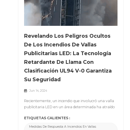
Revelando Los Peligros Ocultos
De Los Incendios De Vallas
Publicitarias LED: La Tecnología
Retardante De Llama Con
Clasificación UL94 V-0 Garantiza
Su Seguridad
Jun 14, 2024
Recientemente, un incendio que involucró una valla
publicitaria LED en un área determinada ha atraído
una atención generalizada. El vídeo del incidente
ETIQUETAS CALIENTES :
rápidamente se volvió viral, lo que generó
preocupación pública sobre el desempeño de
Medidas De Respuesta A Incendios En Vallas