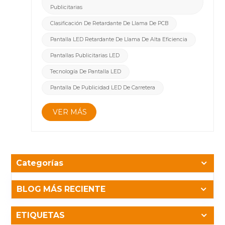
seguridad de las pantallas LED. Este incidente ha
Publicitarias
puesto de relieve la cuestión del retardo de llama en
las pantallas LED. Como empresa comprometida
Clasificación De Retardante De Llama De PCB
con altos estándares de seguridad, nuestros productos
Pantalla LED Retardante De Llama De Alta Eficiencia
utilizan materiales retardantes de llama con
clasificación UL94 V-0, particularmente en las placas
Pantallas Publicitarias LED
PCB, lo que ofrece a los usuarios una opción más
Tecnología De Pantalla LED
segura y confiable. &nbsp;Para abordar los riesgos de
incendio asociados con las pantallas LED, nuestra
Pantalla De Publicidad LED De Carretera
empresa ha desarrollado una pantalla LED que
emplea materiales retardantes de llama con
VER MÁS
clasificación UL94 V-0, con énfasis en un retardo de
llama excepcional en las placas de PCB, lo que
previene eficazmente que se produzcan
incendios.&nbsp;Materiales retardantes de llama con
clasificación UL94 V-0: nuestros materiales de placa
Categorías
PCB se han sometido a rigurosas pruebas UL94 V-0.
Esto significa que el material se extinguirá dentro de
BLOG MÁS RECIENTE
los 10 segundos posteriores a la eliminación de la
fuente de ignición y no goteará ninguna partícula
ardiente, lo que garantiza que las llamas no se
ETIQUETAS
propaguen.&nbsp;&nbsp;Certificación de calidad