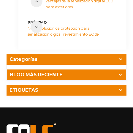
Ventajas de la señalización digital LCD
para exteriores
PRÓXIMO
Nueva solución de protección para
señalización digital: revestimiento EC de
alto rendimiento
Categorías
BLOG MÁS RECIENTE
ETIQUETAS