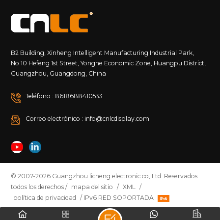
B2 Building, Xinheng Intelligent Manufacturing Industrial Park,
No.10 Hefeng 1st Street, Yonghe Economic Zone, Huangpu District,
Guangzhou, Guangdong, China
Teléfono : 8618688410533
Correo electrónico : info@cnlcdisplay.com
© 2007-2026 Guangzhou licheng electronic co, Ltd Reservados
todos los derechos /
mapa del sitio
/
XML
/
política de privacidad
/ IPv6 RED SOPORTADA