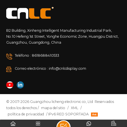
B2 Building, Xinheng Intelligent Manufacturing Industrial Park,
No.10 Hefeng 1st Street, Yonghe Economic Zone, Huangpu District,
Guangzhou, Guangdong, China
Teléfono : 8618688410533
Correo electrónico : info@cnlcdisplay.com
© 2007-2026 Guangzhou licheng electronic co, Ltd Reservados
todos los derechos /
mapa del sitio
/
XML
/
política de privacidad
/ IPv6 RED SOPORTADA