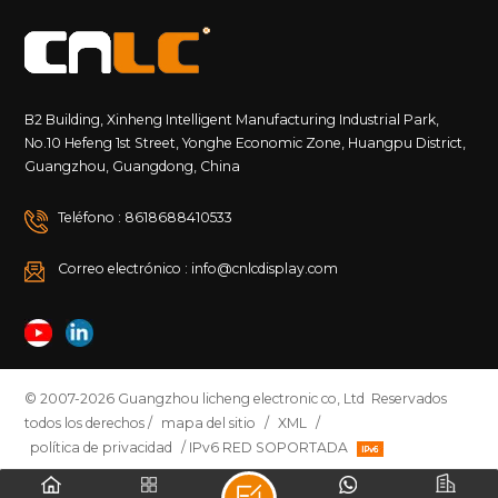
B2 Building, Xinheng Intelligent Manufacturing Industrial Park,
No.10 Hefeng 1st Street, Yonghe Economic Zone, Huangpu District,
Guangzhou, Guangdong, China
Teléfono : 8618688410533
Correo electrónico : info@cnlcdisplay.com
© 2007-2026 Guangzhou licheng electronic co, Ltd Reservados
todos los derechos /
mapa del sitio
/
XML
/
política de privacidad
/ IPv6 RED SOPORTADA