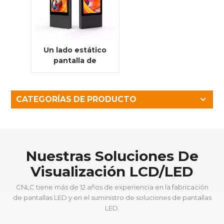
Un lado estático
pantalla de
publicidad digital
LCD
impermeable
CATEGORÍAS DE PRODUCTO
para exteriores
LCD de 86
pulgadas
Nuestras Soluciones De
Visualización LCD/LED
CNLC tiene más de 12 años de experiencia en la fabricación
de pantallas LED y en el suministro de soluciones de pantallas
LED.