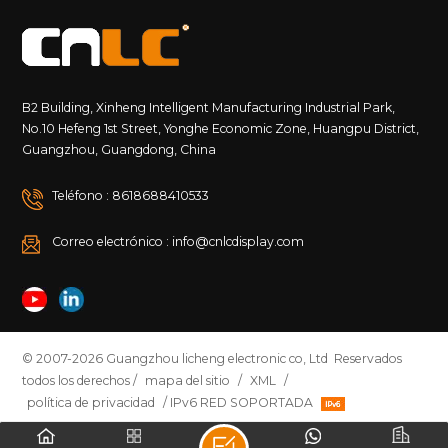
B2 Building, Xinheng Intelligent Manufacturing Industrial Park,
No.10 Hefeng 1st Street, Yonghe Economic Zone, Huangpu District,
Guangzhou, Guangdong, China
Teléfono : 8618688410533
Correo electrónico : info@cnlcdisplay.com
© 2007-2026 Guangzhou licheng electronic co, Ltd Reservados
todos los derechos /
mapa del sitio
/
XML
/
política de privacidad
/ IPv6 RED SOPORTADA