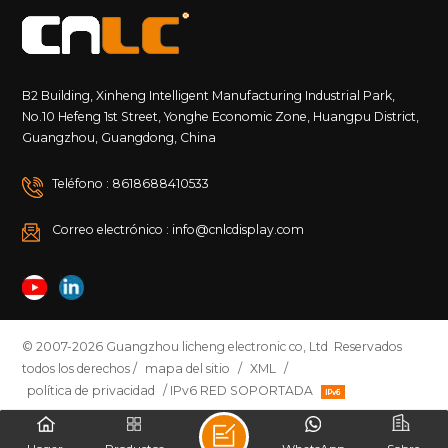
B2 Building, Xinheng Intelligent Manufacturing Industrial Park,
No.10 Hefeng 1st Street, Yonghe Economic Zone, Huangpu District,
Guangzhou, Guangdong, China
Teléfono : 8618688410533
Correo electrónico : info@cnlcdisplay.com
© 2007-2026 Guangzhou licheng electronic co, Ltd Reservados
todos los derechos /
mapa del sitio
/
XML
/
política de privacidad
/ IPv6 RED SOPORTADA